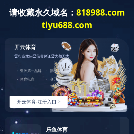
米兰体育app官网入口
米兰体育app官网入口-米兰（中国）
开放带来机遇、交流碰撞智慧，河北诚信集团期待与广大朋友真诚合
作、互惠互赢。
联系方式
在线留言
米兰体育app官网入口-米兰（中国）