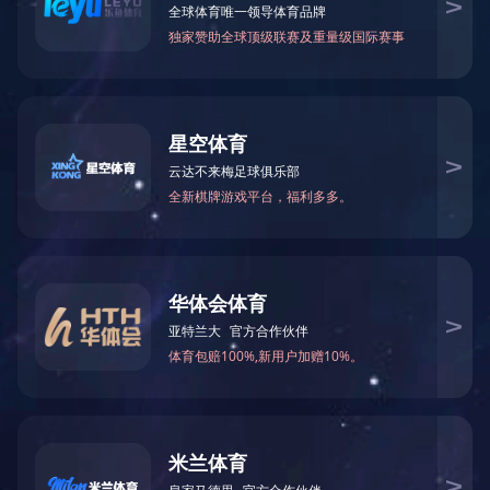
国内销售电话：
0311-84626641
/
84637692
传真：
0311-84635794
E-mail：
xiaoshou@zielonebiuro.com
国际贸易部电话：
0311-85695996
/
66500896
传真：
0311-84636311
E-mail：
chengxin@zielonebiuro.com
办公室电话：
0311-84623437
传真：
0311-84623697
E-mail：
hebeichengxin@zielonebiuro.com
人力资源部电话：
0311-84622002
传真：
0311-84623697
E-mail：
hr@zielonebiuro.com