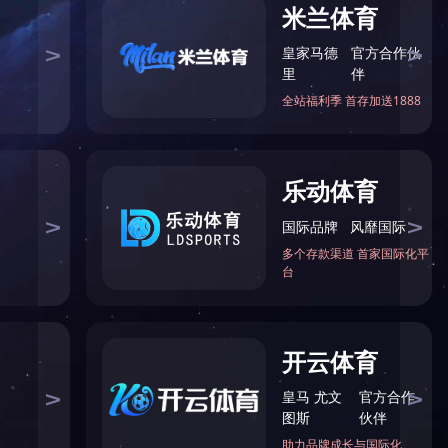
米兰体育app官网入口