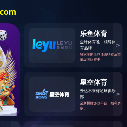
米兰体育app官网入口-米兰
（中国）
营、稳健发展的坚实步伐。