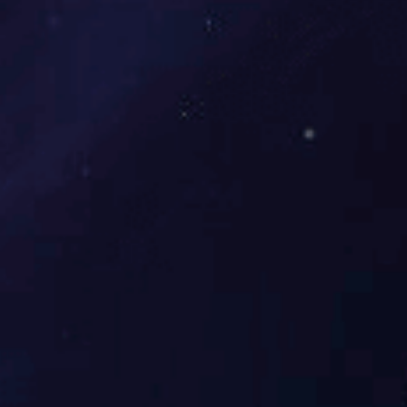
位，比2021年排名上升10位。
捷报！米兰体育app官网入口-米兰（中国） 入选“2021
年优秀农药中间体供应商”名单
2022年7月7日，第九届农药行业经济运行分析会暨2022农药行
业名单发布会在浙江绍兴隆重举办，会上发布了2021年农药行
业优秀供应商名单，我公司再度荣膺“2021年优秀农药中间体供
应商”称号。