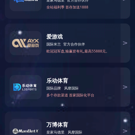
捷报！2023年中国精细化工百强名单公布，河北诚信集
团位居第三！
2023年11月23日-25日，“第二十三届全国精细化工行业（滨
海）大会暨 2023 中国精细化工百强发布会”于江苏盐城召开，
会上隆重公布了2023年中国精细化工百强企业名单，河北诚信
集团位居第三！