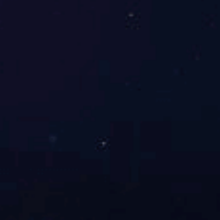
米兰体育app官网入口-米兰（中国） 党委召开“庆七一”
主题党日活动
为庆祝中国共产党成立101周年，继承和发扬党的光荣传统和优
良作风，发挥党员先锋模范作用，增强组织凝聚力和战斗力。7
月1日上午，公司党委召开“庆七一”主题党日活动，63名党员代
表参加了活动。