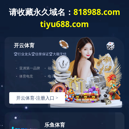
米兰体育app官网入口
走进诚信
集技术研发、生产加工、销售服务，物流运输于一体的大型精细化学制
造企业、中国民营500强企业、中国化工500强企业。
公司简介
米兰体育app官网入口
资质荣誉
资质荣誉
河北省信息化和工业化融合重
2014石家庄市百强企业
点企业