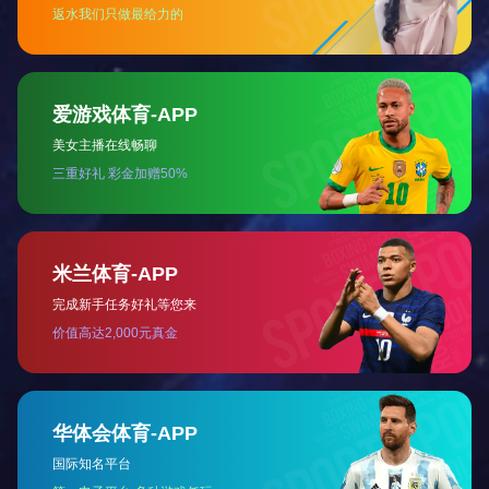
活力四溢展风采！第十届“诚信杯”职工趣味运动会成功
举办
查看详情
捷报！2023年中国精细化工百强名单公布，河北诚信