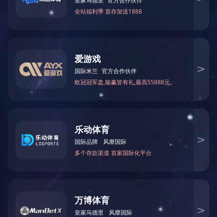
级的背景下，我们将紧抓发展机遇，大力实施创新驱
动战略，积极运用互联网、大数据、人工智能等技
术，致力产业链上下游转型升级与节能减碳发展，推
动企业发展再上新台阶，以实际行动迎接党的二十大
胜利召开！
标签：
诚信集团
上一页：
运动与快乐融合，竞技与趣味加持！ 第九届“诚信
杯”职工趣味运动会隆重举办
下一页：
捷报！米兰体育app官网入口-米兰（中国） 入选“2021年优