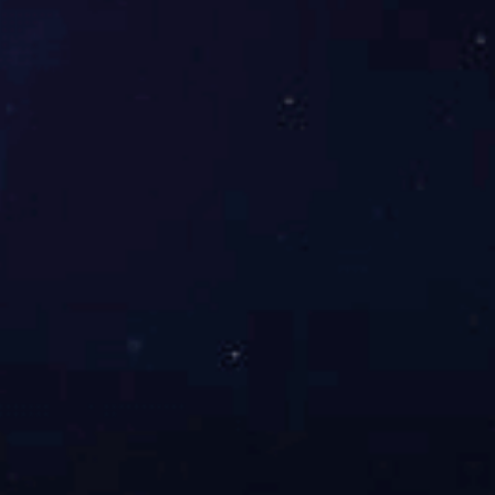
河北诚信集团召开“庆七一”主题党日活动，庆祝中国共
产党成立102周年
查看详情