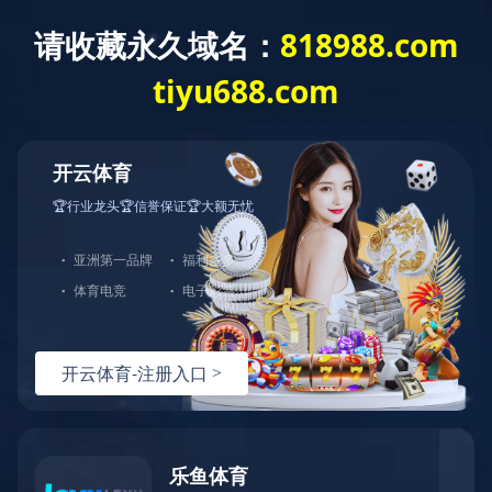
米兰体育app官网入口
新闻资讯
秉承“忠诚信实”的企业精神，河北诚信集团内修管理、外拓市场，迈出
了诚信经营、稳健发展的坚实步伐。
米兰体育app官网入口
行业动态
河北诚信集团再次入选中国民营企业500强榜
单