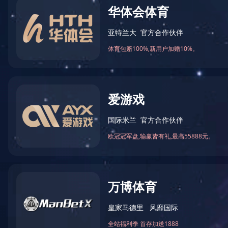
米兰体育app官网入口
行业动态
河北诚信集团召
【概要描述】 为庆祝中国共产党成立102周年，继承和
堂，共同参加“庆七一”主题党日活动。
为庆祝中国共产党成立102周年，继承和发扬党的
齐聚一堂，共同参加“庆七一”主题党日活动。