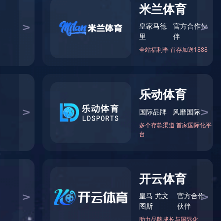
党成立102周年
力和战斗力。7月1日上午，公司80余名党员代表齐聚一
聚力和战斗力。7月1日上午，公司80余名党员代表